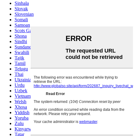
Sinhala
Slovak
Slovenian
Somali
Samoan
Scots Gaelic
Shona
Sindhi
Sundanese
Swahili
Tajik
Tamil
Telugu
Thai
Ukrainian
Urdu
Uzbek
Vietnamese
Welsh
Xhosa
Yiddish
Yoruba
Zulu
Kinyarwanda
Tatar