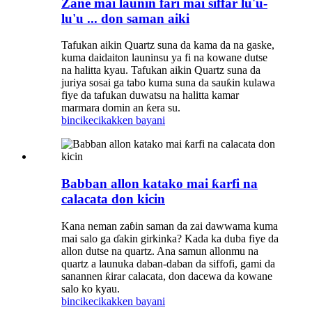
Zane mai launin fari mai siffar lu'u-
lu'u ... don saman aiki
Tafukan aikin Quartz suna da kama da na gaske,
kuma daidaiton launinsu ya fi na kowane dutse
na halitta kyau. Tafukan aikin Quartz suna da
juriya sosai ga tabo kuma suna da sauƙin kulawa
fiye da tafukan duwatsu na halitta kamar
marmara domin an ƙera su.
bincike
cikakken bayani
Babban allon katako mai ƙarfi na
calacata don kicin
Kana neman zaɓin saman da zai dawwama kuma
mai salo ga ɗakin girkinka? Kada ka duba fiye da
allon dutse na quartz. Ana samun allonmu na
quartz a launuka daban-daban da siffofi, gami da
sanannen ƙirar calacata, don dacewa da kowane
salo ko kyau.
bincike
cikakken bayani