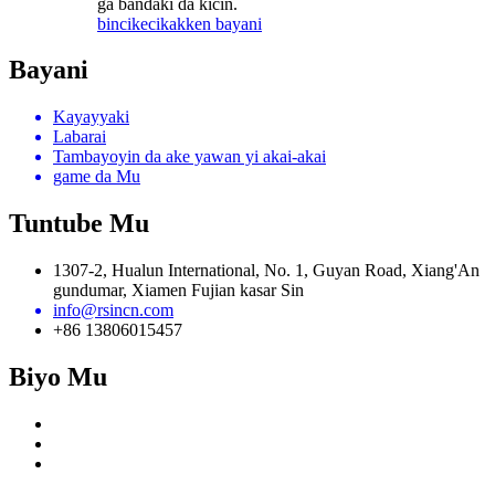
ga bandaki da kicin.
bincike
cikakken bayani
Bayani
Kayayyaki
Labarai
Tambayoyin da ake yawan yi akai-akai
game da Mu
Tuntube Mu
1307-2, Hualun International, No. 1, Guyan Road, Xiang'An
gundumar, Xiamen Fujian kasar Sin
info@rsincn.com
+86 13806015457
Biyo Mu