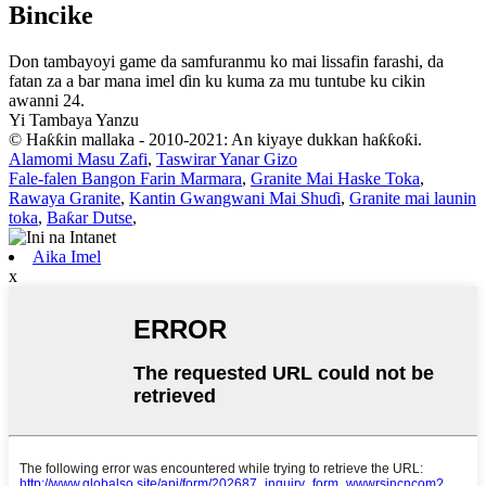
Bincike
Don tambayoyi game da samfuranmu ko mai lissafin farashi, da
fatan za a bar mana imel ɗin ku kuma za mu tuntube ku cikin
awanni 24.
Yi Tambaya Yanzu
© Haƙƙin mallaka - 2010-2021: An kiyaye dukkan haƙƙoƙi.
Alamomi Masu Zafi
,
Taswirar Yanar Gizo
Fale-falen Bangon Farin Marmara
,
Granite Mai Haske Toka
,
Rawaya Granite
,
Kantin Gwangwani Mai Shuɗi
,
Granite mai launin
toka
,
Baƙar Dutse
,
Aika Imel
x