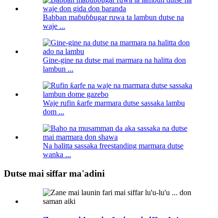
Babban maɓuɓɓugar ruwa ta lambun dutse na
waje ...
Gine-gine na dutse mai marmara na halitta don
lambun ...
Waje rufin ƙarfe marmara dutse sassaka lambu
dom ...
Na halitta sassaka freestanding marmara dutse
wanka ...
Dutse mai siffar ma'adini