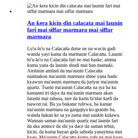
An ƙera kicin ɗin calacata mai launin
fari mai siffar marmara mai siffar
marmara
Lu'u-lu'u na Calacatta dutse ne na wucin gadi
wanda yayi kama da marmarar Calacatta. Launin
lu'u-lu'u na Calacatta fari ne mai haske, amma
kuma yana da launin shuɗi mai ban mamaki.
Amfanin amfani da ma'aunin Calacatta
maimakon ma'aunin marmara shine yana haɗa
kyawun ma'aunin marmara da juriyar ma'aunin
quartz. Tsarin ma'aunin Calacatta na iya ba ku
kamanni iri ɗaya da ma'aunin marmara akan
farashi mai rahusa, tare da ƙarin fa'idar ƙarfi da
tsawon rai. Ba ya buƙatar rufewa, ba kamar
ma'aunin marmara na gargajiya ko granite ba,
wanda hakan ke sa ya zama mai sauƙin kulawa.
Wannan saman ma'aunin quartz mai launin fari
da aka amince da shi ya dace da saman tebur,
kicin, da kuma bayan gida saboda yanayinsa mai
kyau. Ma'aunin Calacatta kuma zaɓi ne mai kyau