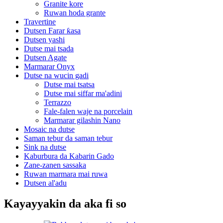
Granite kore
Ruwan hoda grante
Travertine
Dutsen Farar ƙasa
Dutsen yashi
Dutse mai tsada
Dutsen Agate
Marmarar Onyx
Dutse na wucin gadi
Dutse mai tsatsa
Dutse mai siffar ma'adini
Terrazzo
Fale-falen waje na porcelain
Marmarar gilashin Nano
Mosaic na dutse
Saman tebur da saman tebur
Sink na dutse
Kaburbura da Kabarin Gado
Zane-zanen sassaka
Ruwan marmara mai ruwa
Dutsen al'adu
Kayayyakin da aka fi so