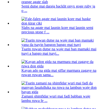
Semi dutse mai daraja backlit onyx goge ruby ​​ja
o ...
Slabs na agate mai launin kore mai launin semi
precious stone f ...
Tsarin ruwan dutse na waje mai ban mamaki mai
tsayi a bango mai tsayi...
Kayan ado na gida mai siffar marmara zagaye na
ruwan ruwan sama...
Zamani shimfidar wuri mai faɗi babban waje
lambu ruwa fe ...