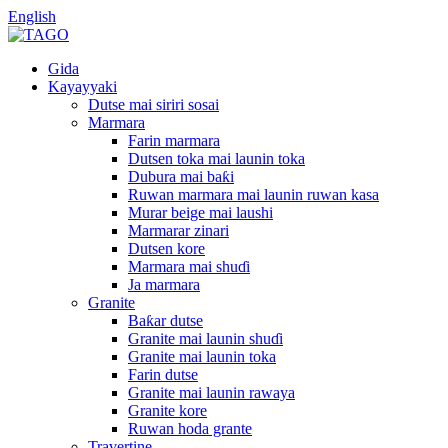
English
Gida
Kayayyaki
Dutse mai siriri sosai
Marmara
Farin marmara
Dutsen toka mai launin toka
Dubura mai baƙi
Ruwan marmara mai launin ruwan kasa
Murar beige mai laushi
Marmarar zinari
Dutsen kore
Marmara mai shuɗi
Ja marmara
Granite
Baƙar dutse
Granite mai launin shuɗi
Granite mai launin toka
Farin dutse
Granite mai launin rawaya
Granite kore
Ruwan hoda grante
Travertine