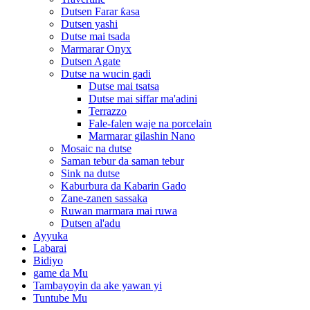
Dutsen Farar ƙasa
Dutsen yashi
Dutse mai tsada
Marmarar Onyx
Dutsen Agate
Dutse na wucin gadi
Dutse mai tsatsa
Dutse mai siffar ma'adini
Terrazzo
Fale-falen waje na porcelain
Marmarar gilashin Nano
Mosaic na dutse
Saman tebur da saman tebur
Sink na dutse
Kaburbura da Kabarin Gado
Zane-zanen sassaka
Ruwan marmara mai ruwa
Dutsen al'adu
Ayyuka
Labarai
Bidiyo
game da Mu
Tambayoyin da ake yawan yi
Tuntube Mu