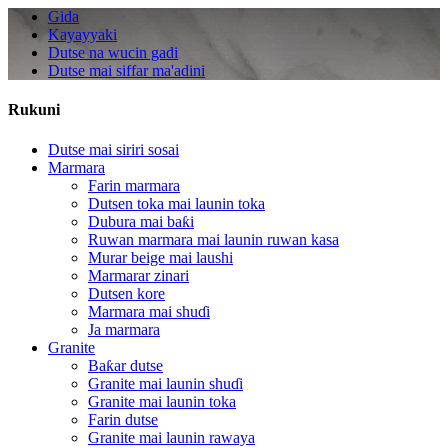
Gida
Kayayyaki
Dutse na wucin gadi
Dutse mai siffar ma'adini
Rukuni
Dutse mai siriri sosai
Marmara
Farin marmara
Dutsen toka mai launin toka
Dubura mai baƙi
Ruwan marmara mai launin ruwan kasa
Murar beige mai laushi
Marmarar zinari
Dutsen kore
Marmara mai shuɗi
Ja marmara
Granite
Baƙar dutse
Granite mai launin shuɗi
Granite mai launin toka
Farin dutse
Granite mai launin rawaya