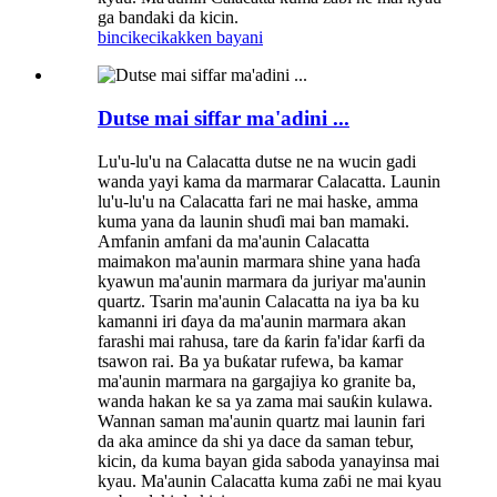
ga bandaki da kicin.
bincike
cikakken bayani
Dutse mai siffar ma'adini ...
Lu'u-lu'u na Calacatta dutse ne na wucin gadi
wanda yayi kama da marmarar Calacatta. Launin
lu'u-lu'u na Calacatta fari ne mai haske, amma
kuma yana da launin shuɗi mai ban mamaki.
Amfanin amfani da ma'aunin Calacatta
maimakon ma'aunin marmara shine yana haɗa
kyawun ma'aunin marmara da juriyar ma'aunin
quartz. Tsarin ma'aunin Calacatta na iya ba ku
kamanni iri ɗaya da ma'aunin marmara akan
farashi mai rahusa, tare da ƙarin fa'idar ƙarfi da
tsawon rai. Ba ya buƙatar rufewa, ba kamar
ma'aunin marmara na gargajiya ko granite ba,
wanda hakan ke sa ya zama mai sauƙin kulawa.
Wannan saman ma'aunin quartz mai launin fari
da aka amince da shi ya dace da saman tebur,
kicin, da kuma bayan gida saboda yanayinsa mai
kyau. Ma'aunin Calacatta kuma zaɓi ne mai kyau