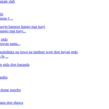
one f ...
ango mai tsayi...
ruwan sama...
fe ...
.