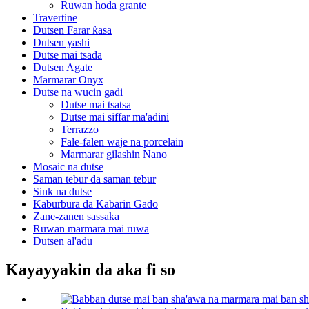
Ruwan hoda grante
Travertine
Dutsen Farar ƙasa
Dutsen yashi
Dutse mai tsada
Dutsen Agate
Marmarar Onyx
Dutse na wucin gadi
Dutse mai tsatsa
Dutse mai siffar ma'adini
Terrazzo
Fale-falen waje na porcelain
Marmarar gilashin Nano
Mosaic na dutse
Saman tebur da saman tebur
Sink na dutse
Kaburbura da Kabarin Gado
Zane-zanen sassaka
Ruwan marmara mai ruwa
Dutsen al'adu
Kayayyakin da aka fi so