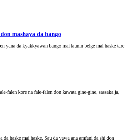
e don mashaya da bango
n yana da kyakkyawan bango mai launin beige mai haske tare
e-falen kore na fale-falen don ƙawata gine-gine, sassaka ja,
na da haske mai haske. Sau da yawa ana amfani da shi don