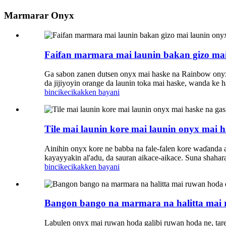
Marmarar Onyx
Faifan marmara mai launin bakan gizo mai
Ga sabon zanen dutsen onyx mai haske na Rainbow onyx
da jijiyoyin orange da launin toka mai haske, wanda ke ha
bincike
cikakken bayani
Tile mai launin kore mai launin onyx mai 
Ainihin onyx kore ne babba na fale-falen kore waɗanda a
kayayyakin al'adu, da sauran aikace-aikace. Suna shah
bincike
cikakken bayani
Bangon bango na marmara na halitta mai 
Labulen onyx mai ruwan hoda galibi ruwan hoda ne, tare