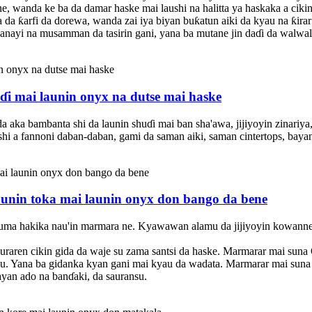
ne, wanda ke ba da damar haske mai laushi na halitta ya haskaka a cik
a ƙarfi da dorewa, wanda zai iya biyan buƙatun aiki da kyau na ƙirar
anayi na musamman da tasirin gani, yana ba mutane jin daɗi da walwal
uɗi mai launin onyx na dutse mai haske
a aka bambanta shi da launin shuɗi mai ban sha'awa, jijiyoyin zinariy
 a fannoni daban-daban, gami da saman aiki, saman cintertops, bayan
launin toka mai launin onyx don bango da bene
kuma hakika nau'in marmara ne. Kyawawan alamu da jijiyoyin kowann
ren cikin gida da waje su zama santsi da haske. Marmarar mai suna O
u. Yana ba gidanka kyan gani mai kyau da wadata. Marmarar mai suna 
ayan ado na banɗaki, da sauransu.