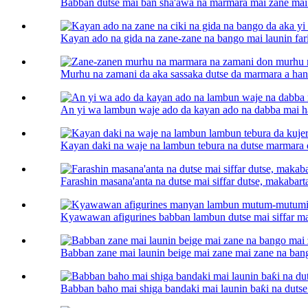
Babban dutse mai ban sha'awa na marmara mai zane mai l
Kayan ado na gida na zane-zane na bango mai launin fari
Murhu na zamani da aka sassaka dutse da marmara a hann
An yi wa lambun waje ado da kayan ado na dabba mai h
Kayan daki na waje na lambun tebura na dutse marmara d
Farashin masana'anta na dutse mai siffar dutse, makabarta
Kyawawan afigurines babban lambun dutse mai siffar ma
Babban zane mai launin beige mai zane mai zane na bang
Babban baho mai shiga bandaki mai launin baƙi na dutse 