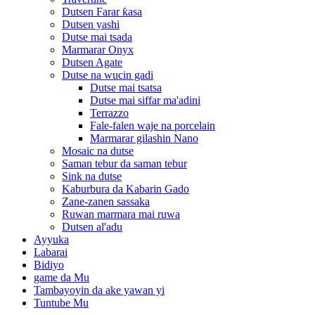
Dutsen Farar ƙasa
Dutsen yashi
Dutse mai tsada
Marmarar Onyx
Dutsen Agate
Dutse na wucin gadi
Dutse mai tsatsa
Dutse mai siffar ma'adini
Terrazzo
Fale-falen waje na porcelain
Marmarar gilashin Nano
Mosaic na dutse
Saman tebur da saman tebur
Sink na dutse
Kaburbura da Kabarin Gado
Zane-zanen sassaka
Ruwan marmara mai ruwa
Dutsen al'adu
Ayyuka
Labarai
Bidiyo
game da Mu
Tambayoyin da ake yawan yi
Tuntube Mu