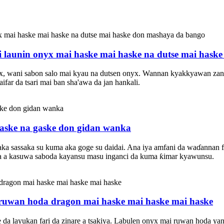
 launin onyx mai haske mai haske na dutse mai hask
, wani sabon salo mai kyau na dutsen onyx. Wannan kyakkyawan zane
ifar da tsari mai ban sha'awa da jan hankali.
haske na gaske don gidan wanka
ka sassaka su kuma aka goge su daidai. Ana iya amfani da waɗannan fal
ara a kasuwa saboda kayansu masu inganci da kuma ƙimar kyawunsu.
ruwan hoda dragon mai haske mai haske mai haske
 da layukan fari da zinare a tsakiya. Labulen onyx mai ruwan hoda ya