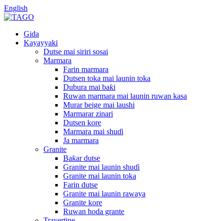
English
Gida
Kayayyaki
Dutse mai siriri sosai
Marmara
Farin marmara
Dutsen toka mai launin toka
Dubura mai baƙi
Ruwan marmara mai launin ruwan kasa
Murar beige mai laushi
Marmarar zinari
Dutsen kore
Marmara mai shuɗi
Ja marmara
Granite
Baƙar dutse
Granite mai launin shuɗi
Granite mai launin toka
Farin dutse
Granite mai launin rawaya
Granite kore
Ruwan hoda grante
Travertine