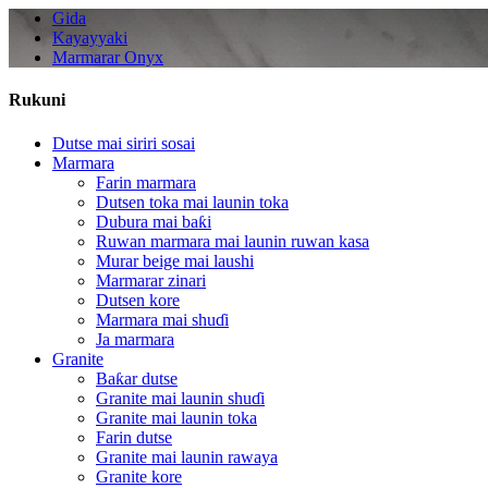
Gida
Kayayyaki
Marmarar Onyx
Rukuni
Dutse mai siriri sosai
Marmara
Farin marmara
Dutsen toka mai launin toka
Dubura mai baƙi
Ruwan marmara mai launin ruwan kasa
Murar beige mai laushi
Marmarar zinari
Dutsen kore
Marmara mai shuɗi
Ja marmara
Granite
Baƙar dutse
Granite mai launin shuɗi
Granite mai launin toka
Farin dutse
Granite mai launin rawaya
Granite kore