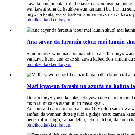
ƙawata bangon ciki, rufi, benaye, da sauransu na gine-gi
wai kawai suna da kyakkyawan kamanni ba, har ma suna d
onyx da kanta, watsa hasken labulen onyx na iya kawo y
bincike
cikakken bayani
Ana sayar da farantin tebur mai launin sh
Shuɗin onyx wani nau'i ne na dutse mai siffar onyx wand
yankawa kuma ana goge shi zuwa kabad don amfani da shi
bincike
cikakken bayani
Mafi kyawun farashi na azurfa na halitta 
Dutsen Onyx yana da halaye da yawa tare da marmara 
cikin launuka da alamu iri-iri masu kyau.
Ana amfani da marmara mai suna Onyx don samar wa wura
amfani da wannan dutse galibi a gidaje masu zaman kans
bene, rufin bango, saman tebur, teburin tebur, da kuma k
bincike
cikakken bayani