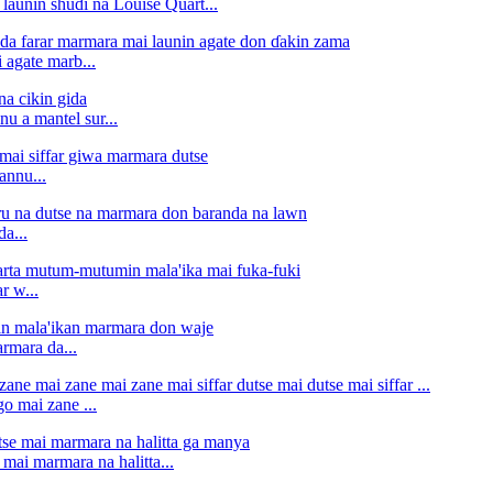
aunin shuɗi na Louise Quart...
 agate marb...
u a mantel sur...
annu...
a...
r w...
rmara da...
o mai zane ...
mai marmara na halitta...