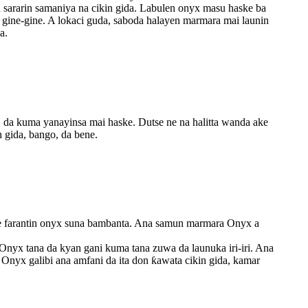
in sararin samaniya na cikin gida. Labulen onyx masu haske ba
 gine-gine. A lokaci guda, saboda halayen marmara mai launin
a.
a, da kuma yanayinsa mai haske. Dutse ne na halitta wanda ake
 gida, bango, da bene.
e farantin onyx suna bambanta. Ana samun marmara Onyx a
nyx tana da kyan gani kuma tana zuwa da launuka iri-iri. Ana
Onyx galibi ana amfani da ita don ƙawata cikin gida, kamar