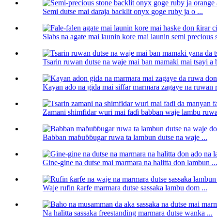
Semi dutse mai daraja backlit onyx goge ruby ​​ja o ...
Slabs na agate mai launin kore mai launin semi precious st
Tsarin ruwan dutse na waje mai ban mamaki mai tsayi a b
Kayan ado na gida mai siffar marmara zagaye na ruwan 
Zamani shimfidar wuri mai faɗi babban waje lambu ruwa 
Babban maɓuɓɓugar ruwa ta lambun dutse na waje ...
Gine-gine na dutse mai marmara na halitta don lambun ..
Waje rufin ƙarfe marmara dutse sassaka lambu dom ...
Na halitta sassaka freestanding marmara dutse wanka ...