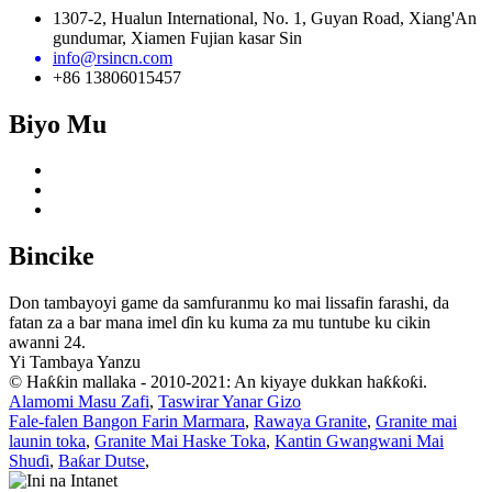
1307-2, Hualun International, No. 1, Guyan Road, Xiang'An
gundumar, Xiamen Fujian kasar Sin
info@rsincn.com
+86 13806015457
Biyo Mu
Bincike
Don tambayoyi game da samfuranmu ko mai lissafin farashi, da
fatan za a bar mana imel ɗin ku kuma za mu tuntube ku cikin
awanni 24.
Yi Tambaya Yanzu
© Haƙƙin mallaka - 2010-2021: An kiyaye dukkan haƙƙoƙi.
Alamomi Masu Zafi
,
Taswirar Yanar Gizo
Fale-falen Bangon Farin Marmara
,
Rawaya Granite
,
Granite mai
launin toka
,
Granite Mai Haske Toka
,
Kantin Gwangwani Mai
Shuɗi
,
Baƙar Dutse
,