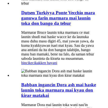
Dutsen Turkiyya Ponte Vecchio mara
ganuwa farin marmara mai launin
toka don bango da tebur
Marmarar Bruce launin toka marmara ce mai
launin shuɗi mai haske wacce ke da launuka
masu duhu masu digiri 45, mai yawan yawa, da
kuma kyakkyawan tsari mai kyau. Sau da yawa
ana amfani da ita don bangon talabijin, bango
masu ban mamaki, bene na falo, da saman tebur
saboda launinta da ƙirarta na musamman.
bincike
cikakken bayani
Babban ingancin Dora ash mai haske
launin toka marmara mai kyau don
ƙirar matakai
Marmarar Dora mai launin toka wani nau'in