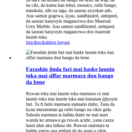
na ciki, da kuma kan tebur, mosaics, rufin bango,
matakala, sills na taga, da sauran ayyukan ado.
Ana samun gogewa, kyau, sandblasted, antiqued,
da sauran hanyoyin magancewa don Maserati
Grey Marble. Ana samun sandblasted, antiqued,
da sauran hanyoyin magancewa don maserati
launin toka.
bincike
cikakken bayani
Farashin jimla fari mai haske launin
toka mai siffar marmara don bango
da bene
Ruwan toka mai launin toka marmara ce mai
launin toka mai launin toka mai ƙananan jijiyoyin
fari. Ta fi farin marmara statuario duhu. Tana da
kyau musamman ga rufin bango na cikin gida.
Saboda marmara ta halitta dutse ne mai tauri
wanda ke amsawa ga ruwan acidic, yana canza
launi idan aka fallasa shi. Ruwan marmara ta
halitta yanzu ana amfani da ita sosai a cikin