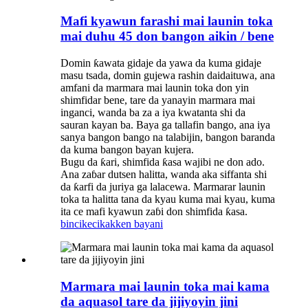
Mafi kyawun farashi mai launin toka
mai duhu 45 don bangon aikin / bene
Domin ƙawata gidaje da yawa da kuma gidaje
masu tsada, domin gujewa rashin daidaituwa, ana
amfani da marmara mai launin toka don yin
shimfidar bene, tare da yanayin marmara mai
inganci, wanda ba za a iya kwatanta shi da
sauran kayan ba. Baya ga tallafin bango, ana iya
sanya bangon bango na talabijin, bangon baranda
da kuma bangon bayan kujera.
Bugu da ƙari, shimfida ƙasa wajibi ne don ado.
Ana zaɓar dutsen halitta, wanda aka siffanta shi
da ƙarfi da juriya ga lalacewa. Marmarar launin
toka ta halitta tana da kyau kuma mai kyau, kuma
ita ce mafi kyawun zaɓi don shimfida ƙasa.
bincike
cikakken bayani
Marmara mai launin toka mai kama
da aquasol tare da jijiyoyin jini