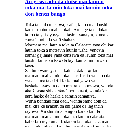
An yi wa ado da dutse mai launin
toka mai launin toka mai launin toka
don benen bango
Toka tana da nutsuwa, tsafta, kuma mai laushi
kamar mutum mai hankali. An rage ta da lokaci
kuma ta yi tsayayya da tasirin yanayin, kuma ta
zama launin da ya fi shahara.
Marmara mai launin toka ta Calacatta tana ɗaukar
launin toka a matsayin launin tushe, yanayin
kamar gajimare yana canzawa da launin toka mai
laushi, kuma an ƙawata layukan launin ruwan
kasa.
Sautin kwanciyar hankali na ɗakin girkin
marmara mai launin toka na calacata yana ba da
wata alama ta asiri. Haske mai yawa yana
haskaka kyawun da marmara ke kawowa, wanda
aka ƙawata shi da ɗanɗanon laushi, wanda ke
ƙara haske da haske a sararin samaniya.
Wurin bandaki mai daɗi, wanda shine abin da
mai ƙira ke la'akari da shi game da ingancin
rayuwa. An shimfida bangon bandakin da
marmara mai launin toka mai launin calacata,
baho fari ne, kuma daidaiton launuka na zamani
na launin toka da fari abu ne mai sauƙi amma ba