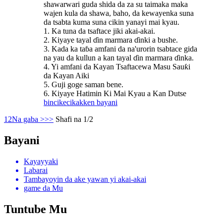
shawarwari guda shida da za su taimaka maka
wajen kula da shawa, baho, da kewayenka suna
da tsabta kuma suna cikin yanayi mai kyau.
1. Ka tuna da tsaftace jiki akai-akai.
2. Kiyaye tayal ɗin marmara ɗinki a bushe.
3. Kada ka taɓa amfani da na'urorin tsabtace gida
na yau da kullun a kan tayal ɗin marmara ɗinka.
4. Yi amfani da Kayan Tsaftacewa Masu Sauƙi
da Kayan Aiki
5. Guji goge saman bene.
6. Kiyaye Hatimin Ki Mai Kyau a Kan Dutse
bincike
cikakken bayani
1
2
Na gaba >
>>
Shafi na 1/2
Bayani
Kayayyaki
Labarai
Tambayoyin da ake yawan yi akai-akai
game da Mu
Tuntube Mu