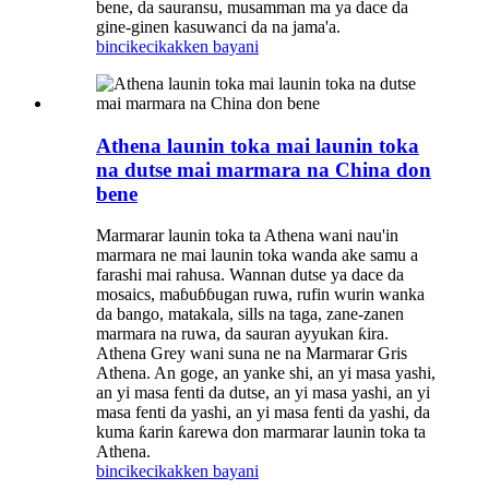
bene, da sauransu, musamman ma ya dace da
gine-ginen kasuwanci da na jama'a.
bincike
cikakken bayani
Athena launin toka mai launin toka
na dutse mai marmara na China don
bene
Marmarar launin toka ta Athena wani nau'in
marmara ne mai launin toka wanda ake samu a
farashi mai rahusa. Wannan dutse ya dace da
mosaics, maɓuɓɓugan ruwa, rufin wurin wanka
da bango, matakala, sills na taga, zane-zanen
marmara na ruwa, da sauran ayyukan ƙira.
Athena Grey wani suna ne na Marmarar Gris
Athena. An goge, an yanke shi, an yi masa yashi,
an yi masa fenti da dutse, an yi masa yashi, an yi
masa fenti da yashi, an yi masa fenti da yashi, da
kuma ƙarin ƙarewa don marmarar launin toka ta
Athena.
bincike
cikakken bayani