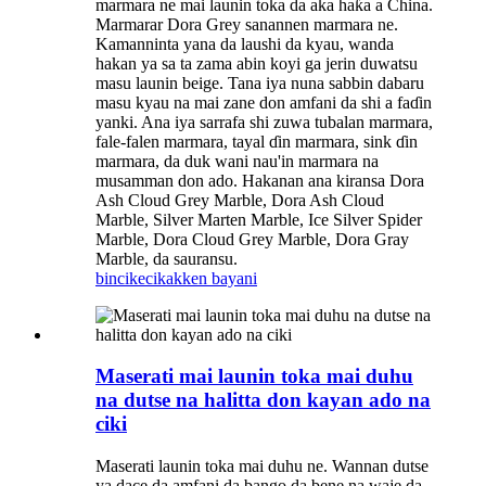
marmara ne mai launin toka da aka haƙa a China.
Marmarar Dora Grey sanannen marmara ne.
Kamanninta yana da laushi da kyau, wanda
hakan ya sa ta zama abin koyi ga jerin duwatsu
masu launin beige. Tana iya nuna sabbin dabaru
masu kyau na mai zane don amfani da shi a faɗin
yanki. Ana iya sarrafa shi zuwa tubalan marmara,
fale-falen marmara, tayal ɗin marmara, sink ɗin
marmara, da duk wani nau'in marmara na
musamman don ado. Hakanan ana kiransa Dora
Ash Cloud Grey Marble, Dora Ash Cloud
Marble, Silver Marten Marble, Ice Silver Spider
Marble, Dora Cloud Grey Marble, Dora Gray
Marble, da sauransu.
bincike
cikakken bayani
Maserati mai launin toka mai duhu
na dutse na halitta don kayan ado na
ciki
Maserati launin toka mai duhu ne. Wannan dutse
ya dace da amfani da bango da bene na waje da