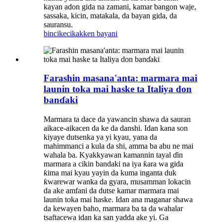
kayan adon gida na zamani, kamar bangon waje,
sassaka, kicin, matakala, da bayan gida, da
sauransu.
bincike
cikakken bayani
Farashin masana'anta: marmara mai
launin toka mai haske ta Italiya don
banɗaki
Marmara ta dace da yawancin shawa da sauran
aikace-aikacen da ke da danshi. Idan kana son
kiyaye dutsenka ya yi kyau, yana da
mahimmanci a kula da shi, amma ba abu ne mai
wahala ba. Kyakkyawan kamannin tayal ɗin
marmara a cikin bandaki na iya ƙara wa gida
ƙima mai kyau yayin da kuma inganta duk
ƙwarewar wanka da gyara, musamman lokacin
da ake amfani da dutse kamar marmara mai
launin toka mai haske. Idan ana maganar shawa
da kewayen baho, marmara ba ta da wahalar
tsaftacewa idan ka san yadda ake yi. Ga