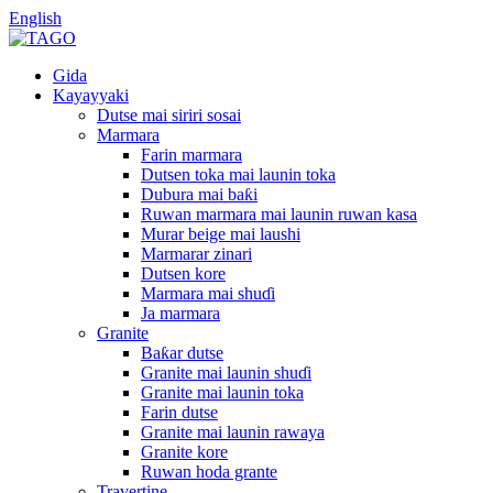
English
Gida
Kayayyaki
Dutse mai siriri sosai
Marmara
Farin marmara
Dutsen toka mai launin toka
Dubura mai baƙi
Ruwan marmara mai launin ruwan kasa
Murar beige mai laushi
Marmarar zinari
Dutsen kore
Marmara mai shuɗi
Ja marmara
Granite
Baƙar dutse
Granite mai launin shuɗi
Granite mai launin toka
Farin dutse
Granite mai launin rawaya
Granite kore
Ruwan hoda grante
Travertine