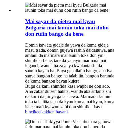
Mai sayar da pietra mai kyau
Bulgaria mai launin toka mai duhu
don rufin bango da bene
Domin ƙawata gidaje da yawa da kuma gidaje
masu tsada, domin gujewa rashin daidaituwa, ana
amfani da marmara mai launin toka don yin
shimfidar bene, tare da yanayin marmara mai
inganci, wanda ba za a iya kwatanta shi da
sauran kayan ba. Baya ga tallafin bango, ana iya
sanya bangon bango na talabijin, bangon baranda
da kuma bangon bayan kujera.
Bugu da ƙari, shimfida ƙasa wajibi ne don ado.
Ana zaɓar dutsen halitta, wanda aka siffanta shi
da ƙarfi da juriya ga lalacewa. Marmarar launin
toka ta halitta tana da kyau kuma mai kyau, kuma
ita ce mafi kyawun zaɓi don shimfida ƙasa.
bincike
cikakken bayani