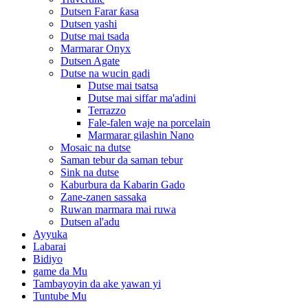
Dutsen Farar ƙasa
Dutsen yashi
Dutse mai tsada
Marmarar Onyx
Dutsen Agate
Dutse na wucin gadi
Dutse mai tsatsa
Dutse mai siffar ma'adini
Terrazzo
Fale-falen waje na porcelain
Marmarar gilashin Nano
Mosaic na dutse
Saman tebur da saman tebur
Sink na dutse
Kaburbura da Kabarin Gado
Zane-zanen sassaka
Ruwan marmara mai ruwa
Dutsen al'adu
Ayyuka
Labarai
Bidiyo
game da Mu
Tambayoyin da ake yawan yi
Tuntube Mu