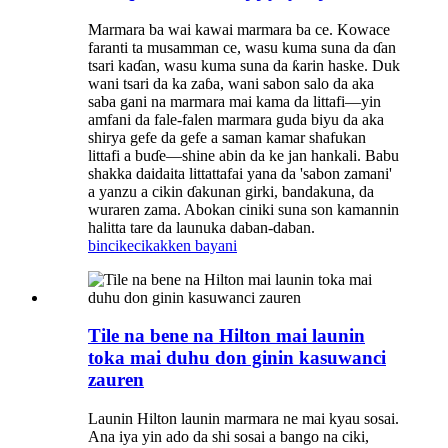
Marmara ba wai kawai marmara ba ce. Kowace
faranti ta musamman ce, wasu kuma suna da ɗan
tsari kaɗan, wasu kuma suna da ƙarin haske. Duk
wani tsari da ka zaɓa, wani sabon salo da aka
saba gani na marmara mai kama da littafi—yin
amfani da fale-falen marmara guda biyu da aka
shirya gefe da gefe a saman kamar shafukan
littafi a buɗe—shine abin da ke jan hankali. Babu
shakka daidaita littattafai yana da 'sabon zamani'
a yanzu a cikin ɗakunan girki, bandakuna, da
wuraren zama. Abokan ciniki suna son kamannin
halitta tare da launuka daban-daban.
bincike
cikakken bayani
Tile na bene na Hilton mai launin
toka mai duhu don ginin kasuwanci
zauren
Launin Hilton launin marmara ne mai kyau sosai.
Ana iya yin ado da shi sosai a bango na ciki,