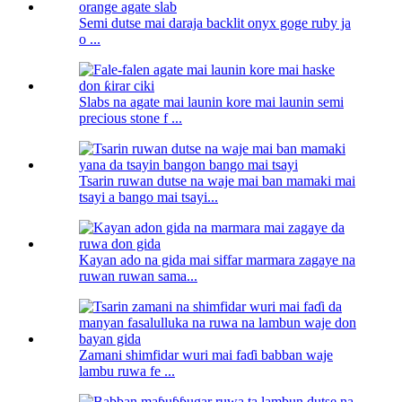
Semi dutse mai daraja backlit onyx goge ruby ​​ja
o ...
Slabs na agate mai launin kore mai launin semi
precious stone f ...
Tsarin ruwan dutse na waje mai ban mamaki mai
tsayi a bango mai tsayi...
Kayan ado na gida mai siffar marmara zagaye na
ruwan ruwan sama...
Zamani shimfidar wuri mai faɗi babban waje
lambu ruwa fe ...