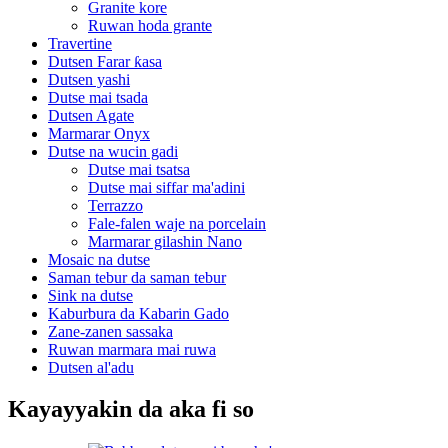
Granite kore
Ruwan hoda grante
Travertine
Dutsen Farar ƙasa
Dutsen yashi
Dutse mai tsada
Dutsen Agate
Marmarar Onyx
Dutse na wucin gadi
Dutse mai tsatsa
Dutse mai siffar ma'adini
Terrazzo
Fale-falen waje na porcelain
Marmarar gilashin Nano
Mosaic na dutse
Saman tebur da saman tebur
Sink na dutse
Kaburbura da Kabarin Gado
Zane-zanen sassaka
Ruwan marmara mai ruwa
Dutsen al'adu
Kayayyakin da aka fi so