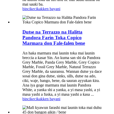
mai sauƙi ba.
bincike
cikakken bayani
Dutse na Terrazzo na Halitta
Pandora Farin Toka Copico
Marmara don Fale-falen bene
An haƙa marmara mai launin toka mai launin
breccia a ƙasar Sin. An kuma san shi da Pandora
Grey Marble, Panda Grey Marble, Grey Copico
Marble, Fossil Grey Marble, Natural Terrazzo
Grey Marble, da sauransu. Wannan dutse ya dace
sosai don gina dutse, sinks, sills, dutse na ado,
ciki, waje, bango, bene, da sauran ayyukan ƙira.
Ana iya goge marmara mai launin Pandora
White, a yanka shi a yanka, a yi masa yashi, a yi
masa yashi a fuska, a yi masa yashi a ƙasa ...
bincike
cikakken bayani