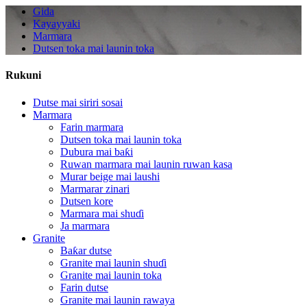
Gida
Kayayyaki
Marmara
Dutsen toka mai launin toka
Rukuni
Dutse mai siriri sosai
Marmara
Farin marmara
Dutsen toka mai launin toka
Dubura mai baƙi
Ruwan marmara mai launin ruwan kasa
Murar beige mai laushi
Marmarar zinari
Dutsen kore
Marmara mai shuɗi
Ja marmara
Granite
Baƙar dutse
Granite mai launin shuɗi
Granite mai launin toka
Farin dutse
Granite mai launin rawaya