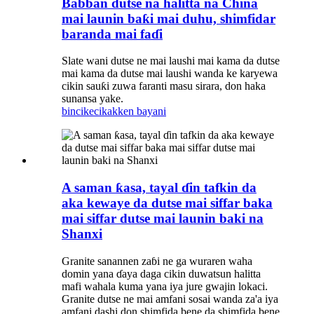
Babban dutse na halitta na China
mai launin baƙi mai duhu, shimfidar
baranda mai faɗi
Slate wani dutse ne mai laushi mai kama da dutse
mai kama da dutse mai laushi wanda ke karyewa
cikin sauƙi zuwa faranti masu sirara, don haka
sunansa yake.
bincike
cikakken bayani
A saman ƙasa, tayal ɗin tafkin da
aka kewaye da dutse mai siffar baka
mai siffar dutse mai launin baki na
Shanxi
Granite sanannen zaɓi ne ga wuraren waha
domin yana ɗaya daga cikin duwatsun halitta
mafi wahala kuma yana iya jure gwajin lokaci.
Granite dutse ne mai amfani sosai wanda za'a iya
amfani dashi don shimfida bene da shimfida bene