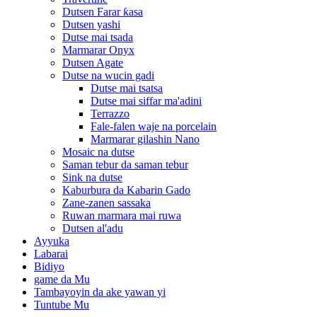
Dutsen Farar ƙasa
Dutsen yashi
Dutse mai tsada
Marmarar Onyx
Dutsen Agate
Dutse na wucin gadi
Dutse mai tsatsa
Dutse mai siffar ma'adini
Terrazzo
Fale-falen waje na porcelain
Marmarar gilashin Nano
Mosaic na dutse
Saman tebur da saman tebur
Sink na dutse
Kaburbura da Kabarin Gado
Zane-zanen sassaka
Ruwan marmara mai ruwa
Dutsen al'adu
Ayyuka
Labarai
Bidiyo
game da Mu
Tambayoyin da ake yawan yi
Tuntube Mu