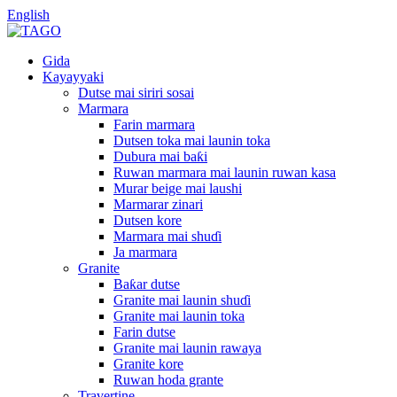
English
Gida
Kayayyaki
Dutse mai siriri sosai
Marmara
Farin marmara
Dutsen toka mai launin toka
Dubura mai baƙi
Ruwan marmara mai launin ruwan kasa
Murar beige mai laushi
Marmarar zinari
Dutsen kore
Marmara mai shuɗi
Ja marmara
Granite
Baƙar dutse
Granite mai launin shuɗi
Granite mai launin toka
Farin dutse
Granite mai launin rawaya
Granite kore
Ruwan hoda grante
Travertine