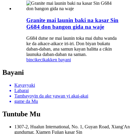
Granite mai launin baki na kasar Sin
G684 don bangon gida na waje
G684 dutse ne mai launin toka mai duhu wanda
ke da aikace-aikace iri-iri. Don biyan buƙatu
daban-daban, ana samun kayan halitta a cikin
launuka daban-daban na saman.
bincike
cikakken bayani
Bayani
Kayayyaki
Labarai
Tambayoyin da ake yawan yi akai-akai
game da Mu
Tuntube Mu
1307-2, Hualun International, No. 1, Guyan Road, Xiang'An
gundumar, Xiamen Fujian kasar Sin