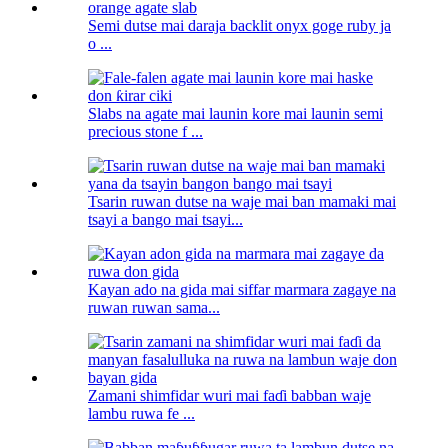
Semi dutse mai daraja backlit onyx goge ruby ​​ja
o ...
Slabs na agate mai launin kore mai launin semi
precious stone f ...
Tsarin ruwan dutse na waje mai ban mamaki mai
tsayi a bango mai tsayi...
Kayan ado na gida mai siffar marmara zagaye na
ruwan ruwan sama...
Zamani shimfidar wuri mai faɗi babban waje
lambu ruwa fe ...