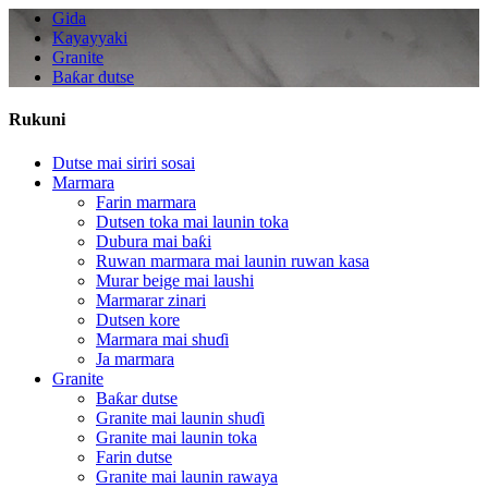
Gida
Kayayyaki
Granite
Baƙar dutse
Rukuni
Dutse mai siriri sosai
Marmara
Farin marmara
Dutsen toka mai launin toka
Dubura mai baƙi
Ruwan marmara mai launin ruwan kasa
Murar beige mai laushi
Marmarar zinari
Dutsen kore
Marmara mai shuɗi
Ja marmara
Granite
Baƙar dutse
Granite mai launin shuɗi
Granite mai launin toka
Farin dutse
Granite mai launin rawaya