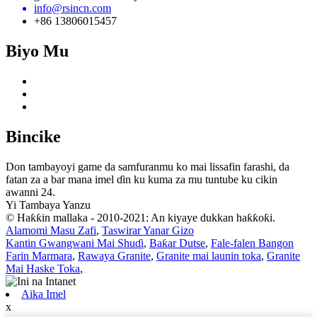
info@rsincn.com
+86 13806015457
Biyo Mu
Bincike
Don tambayoyi game da samfuranmu ko mai lissafin farashi, da
fatan za a bar mana imel ɗin ku kuma za mu tuntube ku cikin
awanni 24.
Yi Tambaya Yanzu
© Haƙƙin mallaka - 2010-2021: An kiyaye dukkan haƙƙoƙi.
Alamomi Masu Zafi
,
Taswirar Yanar Gizo
Kantin Gwangwani Mai Shuɗi
,
Baƙar Dutse
,
Fale-falen Bangon
Farin Marmara
,
Rawaya Granite
,
Granite mai launin toka
,
Granite
Mai Haske Toka
,
Aika Imel
x