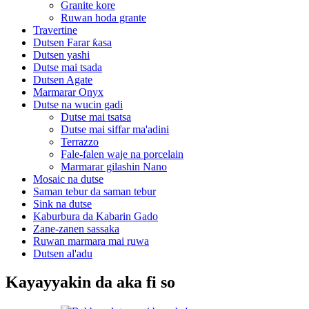
Granite kore
Ruwan hoda grante
Travertine
Dutsen Farar ƙasa
Dutsen yashi
Dutse mai tsada
Dutsen Agate
Marmarar Onyx
Dutse na wucin gadi
Dutse mai tsatsa
Dutse mai siffar ma'adini
Terrazzo
Fale-falen waje na porcelain
Marmarar gilashin Nano
Mosaic na dutse
Saman tebur da saman tebur
Sink na dutse
Kaburbura da Kabarin Gado
Zane-zanen sassaka
Ruwan marmara mai ruwa
Dutsen al'adu
Kayayyakin da aka fi so