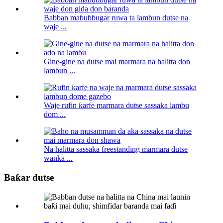
Babban maɓuɓɓugar ruwa ta lambun dutse na
waje ...
Gine-gine na dutse mai marmara na halitta don
lambun ...
Waje rufin ƙarfe marmara dutse sassaka lambu
dom ...
Na halitta sassaka freestanding marmara dutse
wanka ...
Baƙar dutse