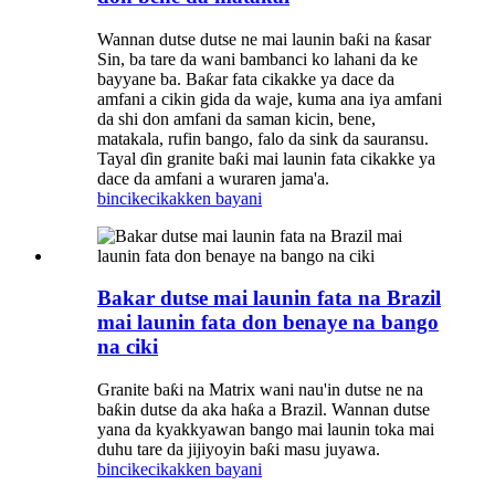
Wannan dutse dutse ne mai launin baƙi na ƙasar
Sin, ba tare da wani bambanci ko lahani da ke
bayyane ba. Baƙar fata cikakke ya dace da
amfani a cikin gida da waje, kuma ana iya amfani
da shi don amfani da saman kicin, bene,
matakala, rufin bango, falo da sink da sauransu.
Tayal ɗin granite baƙi mai launin fata cikakke ya
dace da amfani a wuraren jama'a.
bincike
cikakken bayani
Bakar dutse mai launin fata na Brazil
mai launin fata don benaye na bango
na ciki
Granite baƙi na Matrix wani nau'in dutse ne na
baƙin dutse da aka haƙa a Brazil. Wannan dutse
yana da kyakkyawan bango mai launin toka mai
duhu tare da jijiyoyin baƙi masu juyawa.
bincike
cikakken bayani