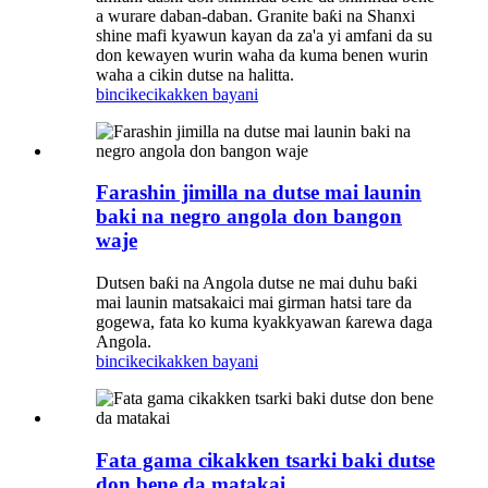
a wurare daban-daban. Granite baƙi na Shanxi
shine mafi kyawun kayan da za'a yi amfani da su
don kewayen wurin waha da kuma benen wurin
waha a cikin dutse na halitta.
bincike
cikakken bayani
Farashin jimilla na dutse mai launin
baki na negro angola don bangon
waje
Dutsen baƙi na Angola dutse ne mai duhu baƙi
mai launin matsakaici mai girman hatsi tare da
gogewa, fata ko kuma kyakkyawan ƙarewa daga
Angola.
bincike
cikakken bayani
Fata gama cikakken tsarki baki dutse
don bene da matakai