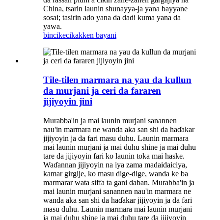
China, tsarin launin shunayya-ja yana bayyane
sosai; tasirin ado yana da daɗi kuma yana da
yawa.
bincike
cikakken bayani
Tile-tilen marmara na yau da kullun
da murjani ja ceri da fararen
jijiyoyin jini
Murabba'in ja mai launin murjani sanannen
nau'in marmara ne wanda aka san shi da haɗakar
jijiyoyin ja da fari masu duhu. Launin marmara
mai launin murjani ja mai duhu shine ja mai duhu
tare da jijiyoyin fari ko launin toka mai haske.
Waɗannan jijiyoyin na iya zama madaidaiciya,
kamar girgije, ko masu dige-dige, wanda ke ba
marmarar wata siffa ta gani daban. Murabba'in ja
mai launin murjani sanannen nau'in marmara ne
wanda aka san shi da haɗakar jijiyoyin ja da fari
masu duhu. Launin marmara mai launin murjani
ja mai duhu shine ja mai duhu tare da jijiyoyin