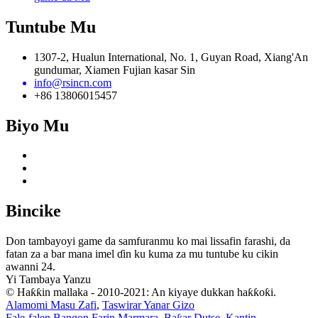
Tuntube Mu
1307-2, Hualun International, No. 1, Guyan Road, Xiang'An
gundumar, Xiamen Fujian kasar Sin
info@rsincn.com
+86 13806015457
Biyo Mu
Bincike
Don tambayoyi game da samfuranmu ko mai lissafin farashi, da
fatan za a bar mana imel ɗin ku kuma za mu tuntube ku cikin
awanni 24.
Yi Tambaya Yanzu
© Haƙƙin mallaka - 2010-2021: An kiyaye dukkan haƙƙoƙi.
Alamomi Masu Zafi
,
Taswirar Yanar Gizo
Fale-falen Bangon Farin Marmara
,
Baƙar Dutse
,
Kantin