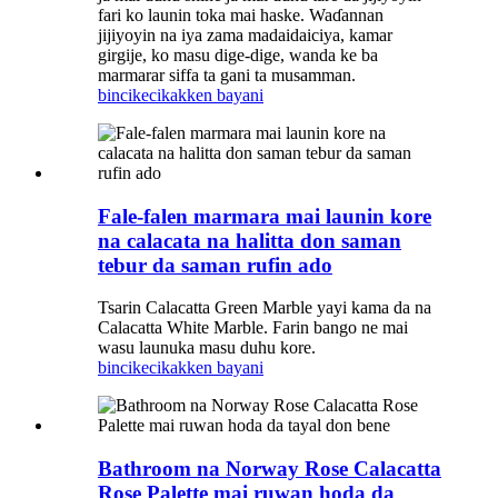
fari ko launin toka mai haske. Waɗannan
jijiyoyin na iya zama madaidaiciya, kamar
girgije, ko masu dige-dige, wanda ke ba
marmarar siffa ta gani ta musamman.
bincike
cikakken bayani
Fale-falen marmara mai launin kore
na calacata na halitta don saman
tebur da saman rufin ado
Tsarin Calacatta Green Marble yayi kama da na
Calacatta White Marble. Farin bango ne mai
wasu launuka masu duhu kore.
bincike
cikakken bayani
Bathroom na Norway Rose Calacatta
Rose Palette mai ruwan hoda da