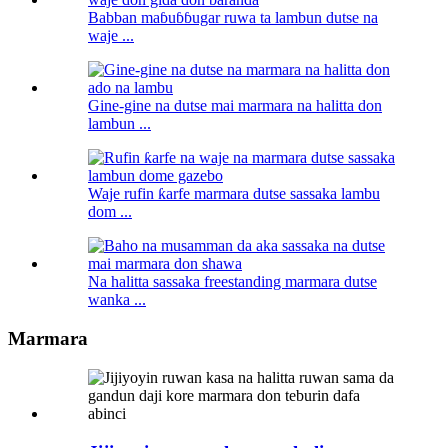
Babban maɓuɓɓugar ruwa ta lambun dutse na
waje ...
Gine-gine na dutse mai marmara na halitta don
lambun ...
Waje rufin ƙarfe marmara dutse sassaka lambu
dom ...
Na halitta sassaka freestanding marmara dutse
wanka ...
Marmara