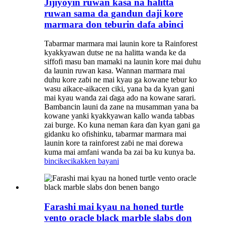
Jijiyoyin ruwan kasa na halitta
ruwan sama da gandun daji kore
marmara don teburin dafa abinci
Tabarmar marmara mai launin kore ta Rainforest
kyakkyawan dutse ne na halitta wanda ke da
siffofi masu ban mamaki na launin kore mai duhu
da launin ruwan kasa. Wannan marmara mai
duhu kore zaɓi ne mai kyau ga kowane tebur ko
wasu aikace-aikacen ciki, yana ba da kyan gani
mai kyau wanda zai ɗaga ado na kowane sarari.
Bambancin launi da zane na musamman yana ba
kowane yanki kyakkyawan kallo wanda tabbas
zai burge. Ko kuna neman ƙara ɗan kyan gani ga
gidanku ko ofishinku, tabarmar marmara mai
launin kore ta rainforest zaɓi ne mai ɗorewa
kuma mai amfani wanda ba zai ba ku kunya ba.
bincike
cikakken bayani
Farashi mai kyau na honed turtle
vento oracle black marble slabs don