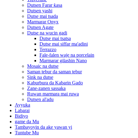
Dutsen Farar ƙasa
Dutsen yashi
Dutse mai tsada
Marmarar Onyx
Dutsen Agate
Dutse na wucin gadi
Dutse mai tsatsa
Dutse mai siffar ma'adini
Terrazzo
Fale-falen waje na porcelain
Marmarar gilashin Nano
Mosaic na dutse
Saman tebur da saman tebur
Sink na dutse
Kaburbura da Kabarin Gado
Zane-zanen sassaka
Ruwan marmara mai ruwa
Dutsen al'adu
Ayyuka
Labarai
Bidiyo
game da Mu
Tambayoyin da ake yawan yi
Tuntube Mu