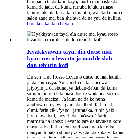
bambanta ta da farin baya, laushi mai haske da
kama da jade, da kuma rarraba lu'ulu'u masu
launin toka da fari a kan farantin, wanda ke nuna
salon zane mai ban sha'awa da na yau da kullun.
bincike
cikakken bayani
Kyakkyawan tayal ɗin dutse mai
kyau rosso levanto ja marble slab
don teburin kofi
Dutsen ja na Rosso Levanto dutse ne mai launin
ja da shunayya. An san shi da kasancewar
jijiyoyin ja da shunayya daban-daban da kuma
siraran fararen fata masu haske waɗanda suka yi
kama da macizai. Ja launi ne da ke nuna
abubuwa da yawa, gami da alheri, farin ciki,
ɗumi, farin ciki, 'yanci, jarumtaka, ruhin yaƙi,
juyin juya hali, kuzari, da sha'awa. Tsarin
marmara na Rosso Levanto tare da layukan kore
masu tsabta fari ko emerald waɗanda ke raba
manyan tubalan shunayya waɗanda suka yi kama
da rassan plum a cikin zane-zanen gargajiya na