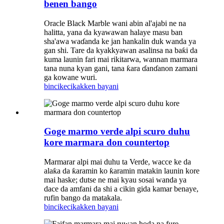
benen bango
Oracle Black Marble wani abin al'ajabi ne na
halitta, yana da kyawawan halaye masu ban
sha'awa waɗanda ke jan hankalin duk wanda ya
gan shi. Tare da kyakkyawan asalinsa na baƙi da
kuma launin fari mai rikitarwa, wannan marmara
tana nuna kyan gani, tana ƙara ɗanɗanon zamani
ga kowane wuri.
bincike
cikakken bayani
Goge marmo verde alpi scuro duhu
kore marmara don countertop
Marmarar alpi mai duhu ta Verde, wacce ke da
alaƙa da ƙaramin ko ƙaramin matakin launin kore
mai haske; dutse ne mai kyau sosai wanda ya
dace da amfani da shi a cikin gida kamar benaye,
rufin bango da matakala.
bincike
cikakken bayani