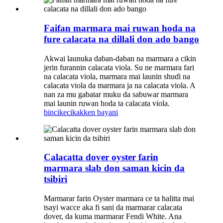
Faifan marmara mai ruwan hoda na
fure calacata na dillali don ado bango
Akwai launuka daban-daban na marmara a cikin
jerin furannin calacata viola. Su ne marmara fari
na calacata viola, marmara mai launin shuɗi na
calacata viola da marmara ja na calacata viola. A
nan za mu gabatar muku da sabuwar marmara
mai launin ruwan hoda ta calacata viola.
bincike
cikakken bayani
Calacatta dover oyster farin
marmara slab don saman kicin da
tsibiri
Marmarar farin Oyster marmara ce ta halitta mai
tsayi wacce aka fi sani da marmarar calacata
dover, da kuma marmarar Fendi White. Ana