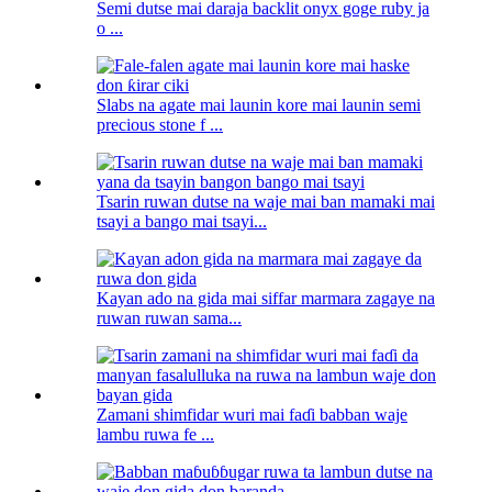
Semi dutse mai daraja backlit onyx goge ruby ​​ja
o ...
Slabs na agate mai launin kore mai launin semi
precious stone f ...
Tsarin ruwan dutse na waje mai ban mamaki mai
tsayi a bango mai tsayi...
Kayan ado na gida mai siffar marmara zagaye na
ruwan ruwan sama...
Zamani shimfidar wuri mai faɗi babban waje
lambu ruwa fe ...