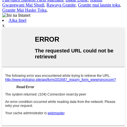
Gwangwani Mai Shuɗi
,
Rawaya Granite
,
Granite mai launin toka
,
Granite Mai Haske Toka
,
Aika Imel
x