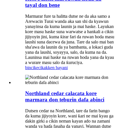
tayal don bene
Marmarar fure ta halitta dutse ne da aka samo a
Arewacin Turai wanda aka san shi da kyawun
yanayinsa da kuma launin ja mai haske. Layukan
kore masu haske suna warwatse a hankali a cikin
jijiyoyin jini, kuma ƙirar fari da ruwan hoda masu
laushi suna dacewa da juna. Tare da salo mai ban
sha'awa da launin da ya bambanta, a lokaci guda
yana da laushi, soyayya, salo, da kuma na da.
Launinsa mai haske na ruwan hoda yana da kyau
a wurare masu salo da ƙuruciya.
bincike
cikakken bayani
Northland cedar calacata kore
marmara don teburin dafa abinci
Dutsen cedar na Northland, tare da farin bango
da kuma jijiyoyin kore, wani ƙari ne mai kyau ga
ɗakin girki a cikin neman kayan ado na zamani
wanda ya haɗa fasaha da yanayi. Wannan dutse