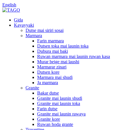
English
Gida
Kayayyaki
Dutse mai siriri sosai
Marmara
Farin marmara
Dutsen toka mai launin toka
Dubura mai baƙi
Ruwan marmara mai launin ruwan kasa
Murar beige mai laushi
Marmarar zinari
Dutsen kore
Marmara mai shuɗi
Ja marmara
Granite
Baƙar dutse
Granite mai launin shuɗi
Granite mai launin toka
Farin dutse
Granite mai launin rawaya
Granite kore
Ruwan hoda grante
Travertine