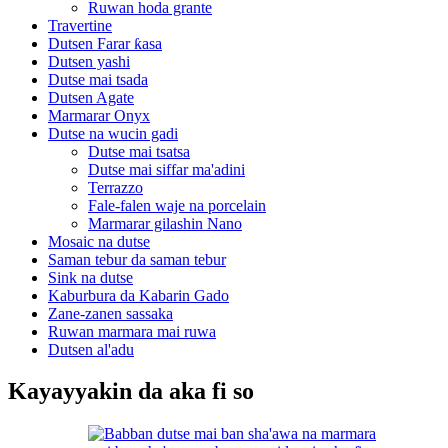
Ruwan hoda grante
Travertine
Dutsen Farar ƙasa
Dutsen yashi
Dutse mai tsada
Dutsen Agate
Marmarar Onyx
Dutse na wucin gadi
Dutse mai tsatsa
Dutse mai siffar ma'adini
Terrazzo
Fale-falen waje na porcelain
Marmarar gilashin Nano
Mosaic na dutse
Saman tebur da saman tebur
Sink na dutse
Kaburbura da Kabarin Gado
Zane-zanen sassaka
Ruwan marmara mai ruwa
Dutsen al'adu
Kayayyakin da aka fi so