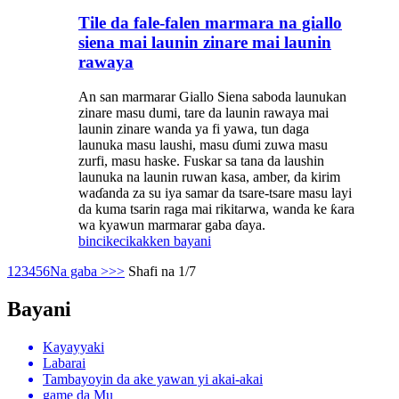
Tile da fale-falen marmara na giallo
siena mai launin zinare mai launin
rawaya
An san marmarar Giallo Siena saboda launukan
zinare masu dumi, tare da launin rawaya mai
launin zinare wanda ya fi yawa, tun daga
launuka masu laushi, masu ɗumi zuwa masu
zurfi, masu haske. Fuskar sa tana da laushin
launuka na launin ruwan kasa, amber, da kirim
waɗanda za su iya samar da tsare-tsare masu layi
da kuma tsarin raga mai rikitarwa, wanda ke ƙara
wa kyawun marmarar gaba ɗaya.
bincike
cikakken bayani
1
2
3
4
5
6
Na gaba >
>>
Shafi na 1/7
Bayani
Kayayyaki
Labarai
Tambayoyin da ake yawan yi akai-akai
game da Mu