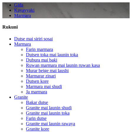
Gida
Kayayyaki
Marmara
Rukuni
Dutse mai siriri sosai
Marmara
Farin marmara
Dutsen toka mai launin toka
Dubura mai baƙi
Ruwan marmara mai launin ruwan kasa
Murar beige mai laushi
Marmarar zinari
Dutsen kore
Marmara mai shuɗi
Ja marmara
Granite
Baƙar dutse
Granite mai launin shuɗi
Granite mai launin toka
Farin dutse
Granite mai launin rawaya
Granite kore