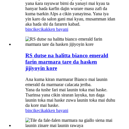
yana ƙara rayuwar birni da yanayi mai kyau ta
hanyar haɗa ƙarfin dajin wurare masu zafi da
kuma tsarkin Alps a cikin yanayinsa. Yana iya
yin karo da salon gani mai kyau, musamman idan
aka haɗa shi da fararen kabad.
bincike
cikakken bayani
RS dutse na halitta bianco emerald
farin marmara tare da hasken
jijiyoyin kore
Ana kuma kiran marmarar Bianco mai launin
emerald da marmarar calacata jeriba.
Yana da tushe fari mai launin toka mai haske.
Tsarinsa yana cikin siraran layuka, tun daga
launin toka mai haske zuwa launin toka mai duhu
da kore mai haske.
bincike
cikakken bayani